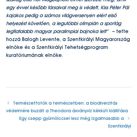
szakág első női világbajnoki címét szerezte meg, amit
egy évvel később társaival meg is védett, Kiss Péter Pál
kajakos pedig a számos világversenyen elért első
helyezést követően, a legutóbbi olimpián
a sportág
legfiatalabb magyar paralimpiai bajnoka lett”
– tette
hozzá Balogh Levente, a Szentkirályi Magyarország
elnöke és a Szentkirályi Tehetségprogram
kuratóriumának elnöke.
Természetfotók a természetben: a biodiverzitás
védelmére buzdít a Theodora ásványvíz kékkúti kiállítása
Egy csepp gyümölccsel lesz még izgalmasabb a
Szentkirályi