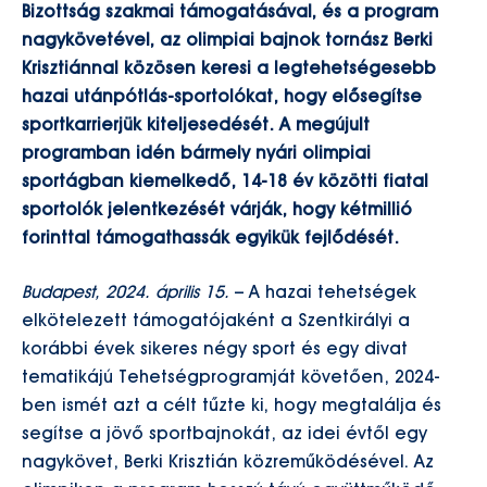
Bizottság szakmai támogatásával, és a
program
nagykövetével, az olimpiai bajnok tornász Berki
Krisztiánnal közösen
keresi a legtehetségesebb
hazai utánpótlás-sportolókat, hogy elősegítse
sportkarrierjük kiteljesedését. A megújult
programban idén bármely nyári olimpiai
sportágban kiemelkedő, 14-18 év közötti fiatal
sportolók jelentkezését várják
, hogy kétmillió
forinttal támogathassák egyikük fejlődését.
Budapest, 2024. április 15.
– A hazai tehetségek
elkötelezett támogatójaként a Szentkirályi a
korábbi évek sikeres négy sport és egy divat
tematikájú Tehetségprogramját követően, 2024-
ben ismét azt a célt tűzte ki, hogy megtalálja és
segítse a jövő sportbajnokát, az idei évtől egy
nagykövet, Berki Krisztián közreműködésével. Az