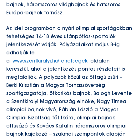
bajnok, háromszoros világbajnok és hatszoros
Európa-bajnok tornász.
Az idei programban a nyári olimpiai sportágakban
tehetséges 14-18 éves utánpótlás-sportolók
jelentkezését várják. Pályázataikat május 8-ig
adhatják le
a
www.szentkiralyi.hu/tehetsegek
oldalon
keresztül, ahol a jelentkezés pontos részleteit is
megtalálják. A pályázók közül az öttagú zsűri –
Berki Krisztián a Magyar Tornaszövetség
sportigazgatója, ötkarikás bajnok, Balogh Levente
a Szentkirályi Magyarország elnöke, Nagy Tímea
olimpiai bajnok vívó, Fábián László a Magyar
Olimpiai Bizottság főtitkára, olimpiai bajnok
öttusázó és Kovács Katalin háromszoros olimpiai
bajnok kajakozó – szakmai szempontok alapján