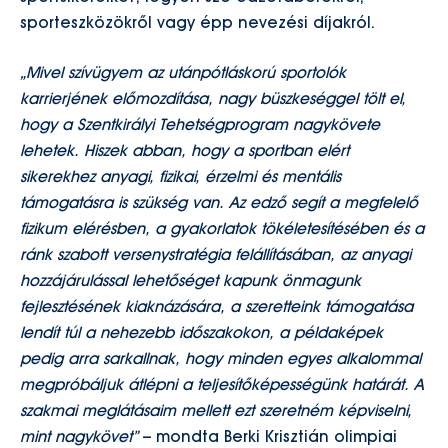
sporteszközökről vagy épp nevezési díjakról.
„Mivel szívügyem
az utánpótláskorú sportolók
karrierjének előmozdítása,
nagy büszkeséggel tölt el,
hogy a Szentkirályi Tehetségprogram nagykövete
lehetek
. Hiszek abban, hogy a sportban elért
sikerekhez anyagi, fizikai, érzelmi és mentális
támogatásra is szükség van. Az edző segít a megfelelő
fizikum elérésben, a gyakorlatok tökéletesítésében és a
ránk szabott versenystratégia felállításában, az anyagi
hozzájárulással lehetőséget kapunk önmagunk
fejlesztésének kiaknázására, a szeretteink támogatása
lendít túl a nehezebb időszakokon, a példaképek
pedig arra sarkallnak, hogy minden egyes alkalommal
megpróbáljuk átlépni a teljesítőképességünk határát. A
szakmai meglátásaim mellett ezt szeretném képviselni,
mint nagykövet”
– mondta Berki Krisztián olimpiai