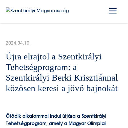
Kilépés
Me
a
tartalomba
2024.04.10.
Újra elrajtol a Szentkirályi
Tehetségprogram: a
Szentkirályi Berki Krisztiánnal
közösen keresi a jövő bajnokát
Ötödik alkalommal indul útjára a Szentkirályi
Tehetségprogram, amely a Magyar Olimpiai