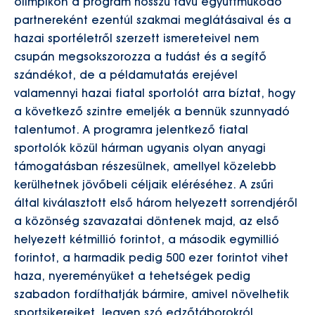
olimpikon a program hosszú távú együttműködő
partnereként ezentúl szakmai meglátásaival és a
hazai sportéletről szerzett ismereteivel nem
csupán megsokszorozza a tudást és a segítő
szándékot, de a példamutatás erejével
valamennyi hazai fiatal sportolót arra bíztat, hogy
a következő szintre emeljék a bennük szunnyadó
talentumot. A programra jelentkező fiatal
sportolók közül hárman ugyanis olyan anyagi
támogatásban részesülnek, amellyel közelebb
kerülhetnek jövőbeli céljaik eléréséhez. A zsűri
által kiválasztott első három helyezett sorrendjéről
a közönség szavazatai döntenek majd, az első
helyezett kétmillió forintot, a második egymillió
forintot, a harmadik pedig 500 ezer forintot vihet
haza, nyereményüket a tehetségek pedig
szabadon fordíthatják bármire, amivel növelhetik
sportsikereiket, legyen szó edzőtáborokról,