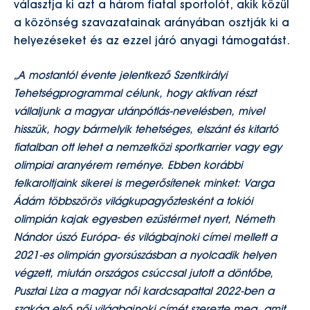
választja ki azt a három fiatal sportolót, akik közül
a közönség szavazatainak arányában osztják ki a
helyezéseket és az ezzel járó anyagi támogatást.
„A mostantól évente jelentkező Szentkirályi
Tehetségprogrammal célunk, hogy aktívan részt
vállaljunk a magyar utánpótlás-nevelésben, mivel
hisszük, hogy bármelyik tehetséges, elszánt és kitartó
fiatalban ott lehet a nemzetközi sportkarrier vagy egy
olimpiai aranyérem reménye. Ebben korábbi
felkaroltjaink sikerei is megerősítenek minket: Varga
Ádám többszörös világkupagyőztesként a tokiói
olimpián kajak egyesben ezüstérmet nyert, Németh
Nándor úszó Európa- és világbajnoki címei mellett a
2021-es olimpián gyorsúszásban a
nyolcadik helyen
végzett, miután országos csúccsal jutott a döntőbe
,
Pusztai Liza a magyar női kardcsapattal 2022-ben a