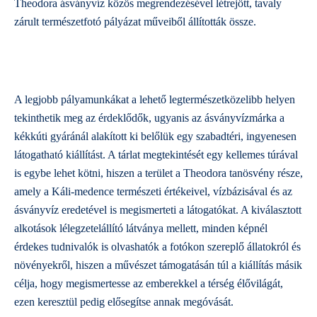
Theodora ásványvíz közös megrendezésével létrejött, tavaly
zárult természetfotó pályázat műveiből állították össze.
A legjobb pályamunkákat a lehető legtermészetközelibb helyen
tekinthetik meg az érdeklődők, ugyanis az ásványvízmárka a
kékkúti gyáránál alakított ki belőlük egy szabadtéri, ingyenesen
látogatható kiállítást. A tárlat megtekintését egy kellemes túrával
is egybe lehet kötni, hiszen a terület a Theodora tanösvény része,
amely a Káli-medence természeti értékeivel, vízbázisával és az
ásványvíz eredetével is megismerteti a látogatókat. A kiválasztott
alkotások lélegzetelállító látványa mellett, minden képnél
érdekes tudnivalók is olvashatók a fotókon szereplő állatokról és
növényekről, hiszen a művészet támogatásán túl a kiállítás másik
célja, hogy megismertesse az emberekkel a térség élővilágát,
ezen keresztül pedig elősegítse annak megóvását.