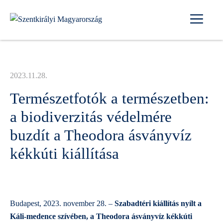
Kilépés
Me
a
tartalomba
2023.11.28.
Természetfotók a természetben:
a biodiverzitás védelmére
buzdít a Theodora ásványvíz
kékkúti kiállítása
Budapest, 2023. november 28. –
Szabadtéri
kiállítás nyílt a
Káli-medence szívében, a Theodora ásványvíz kékkúti