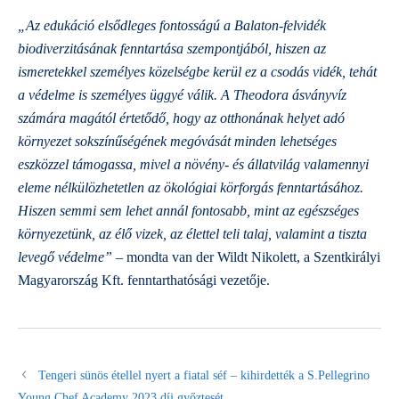
„Az edukáció elsődleges fontosságú a Balaton-felvidék
biodiverzitásának fenntartása szempontjából, hiszen az
ismeretekkel személyes közelségbe kerül ez a csodás vidék, tehát
a védelme is személyes üggyé válik.
A Theodora ásványvíz
számára magától értetődő, hogy az otthonának helyet adó
környezet sokszínűségének megóvását minden lehetséges
eszközzel támogassa, mivel a növény- és állatvilág valamennyi
eleme nélkülözhetetlen az ökológiai körforgás fenntartásához.
Hiszen semmi sem lehet annál fontosabb, mint az egészséges
környezetünk, az élő vizek, az élettel teli talaj, valamint a tiszta
levegő védelme”
– mondta van der Wildt Nikolett, a Szentkirályi
Magyarország Kft. fenntarthatósági vezetője.
Tengeri sünös étellel nyert a fiatal séf – kihirdették a S.Pellegrino
Young Chef Academy 2023 díj győztesét