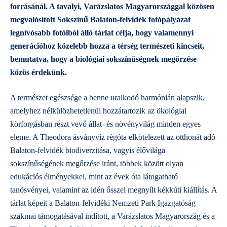
forrásánál. A tavalyi, Varázslatos Magyarországgal közösen
megvalósított
Sokszínű Balaton-felvidék fotópályázat
legnívósabb fotóiból álló tárlat célja, hogy valamennyi
generációhoz közelebb hozza a térség természeti kincseit,
bemutatva, hogy a biológiai sokszínűségnek megőrzése
közös érdekünk.
A természet egészsége a benne uralkodó harmónián alapszik,
amelyhez nélkülözhetetlenül hozzátartozik az ökológiai
körforgásban részt vevő állat- és növényvilág minden egyes
eleme. A Theodora ásványvíz régóta elkötelezett az otthonát adó
Balaton-felvidék biodiverzitása, vagyis élővilága
sokszínűségének megőrzése iránt, többek között olyan
edukációs élményekkel, mint az évek óta látogatható
tanösvényei, valamint az idén ősszel megnyílt kékkúti kiállítás. A
tárlat képeit a Balaton-felvidéki Nemzeti Park Igazgatóság
szakmai támogatásával indított, a Varázslatos Magyarország és a