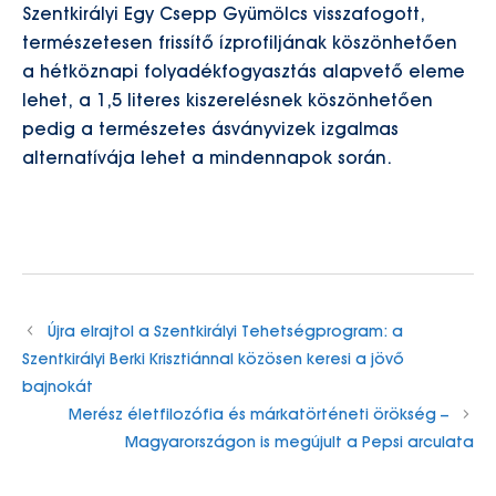
Szentkirályi Egy Csepp Gyümölcs visszafogott,
természetesen frissítő ízprofiljának köszönhetően
a hétköznapi folyadékfogyasztás alapvető eleme
lehet, a 1,5 literes kiszerelésnek köszönhetően
pedig a természetes ásványvizek izgalmas
alternatívája lehet a mindennapok során.
Újra elrajtol a Szentkirályi Tehetségprogram: a
Szentkirályi Berki Krisztiánnal közösen keresi a jövő
bajnokát
Merész életfilozófia és márkatörténeti örökség –
Magyarországon is megújult a Pepsi arculata