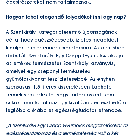
édesítőszereket nem tartalmaznak.
Hogyan lehet elegendő folyadékot inni egy nap?
A Szentkirályi kategóriateremtő újdonságának
célja, hogy egészségesebb, ízletes megoldást
kínáljon a mindennapi hidratációra. Az áprilisban
debütált Szentkirályi Egy Csepp Gyümölcs alapja
az értékes természetes Szentkirályi ásványvíz,
amelyet egy cseppnyi természetes
gyümölcskivonat tesz ízletesebbé. Az enyhén
szénsavas, 1,5 literes kiszerelésben kapható
termék sem édesítő- vagy tartósítószert, sem
cukrot nem tartalmaz, így kiválóan beilleszthető a
legtöbb diétába és egészségtudatos étrendbe.
„
A Szentkirályi Egy Csepp Gyümölcs megalkotásakor az
egészségtudatosság és a természetesség volt a két