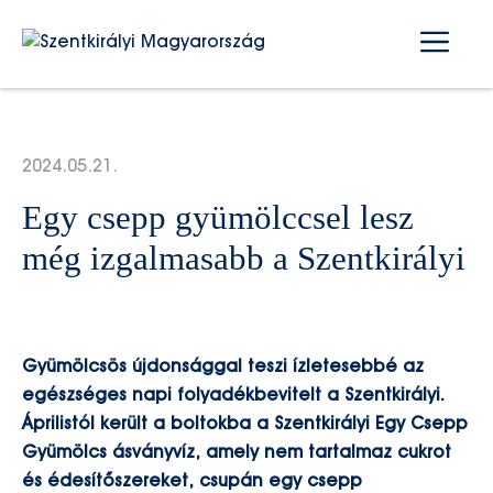
Kilépés
Me
a
tartalomba
2024.05.21.
Egy csepp gyümölccsel lesz
még izgalmasabb a Szentkirályi
Gyümölcsös újdonsággal teszi ízletesebbé az
egészséges napi folyadékbevitelt a Szentkirályi.
Áprilistól került a boltokba a Szentkirályi Egy Csepp
Gyümölcs ásványvíz, amely nem tartalmaz cukrot
és édesítőszereket, csupán egy csepp