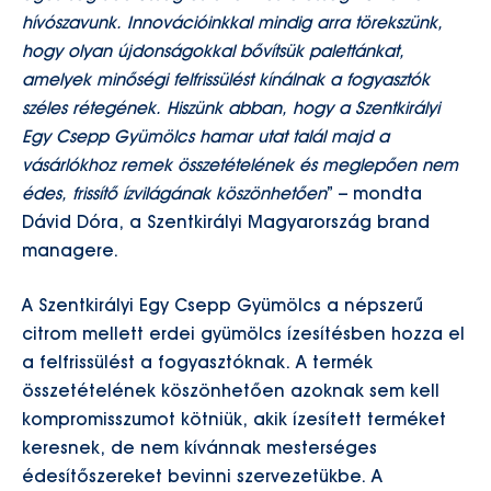
hívószavunk. Innovációinkkal mindig arra törekszünk,
hogy olyan újdonságokkal bővítsük palettánkat,
amelyek minőségi felfrissülést kínálnak a fogyasztók
széles rétegének. Hiszünk abban, hogy a Szentkirályi
Egy Csepp Gyümölcs hamar utat talál majd a
vásárlókhoz remek összetételének és meglepően nem
édes, frissítő ízvilágának köszönhetően
” – mondta
Dávid Dóra, a Szentkirályi Magyarország brand
managere.
A Szentkirályi Egy Csepp Gyümölcs a népszerű
citrom mellett erdei gyümölcs ízesítésben hozza el
a felfrissülést a fogyasztóknak. A termék
összetételének köszönhetően azoknak sem kell
kompromisszumot kötniük, akik ízesített terméket
keresnek, de nem kívánnak mesterséges
édesítőszereket bevinni szervezetükbe. A