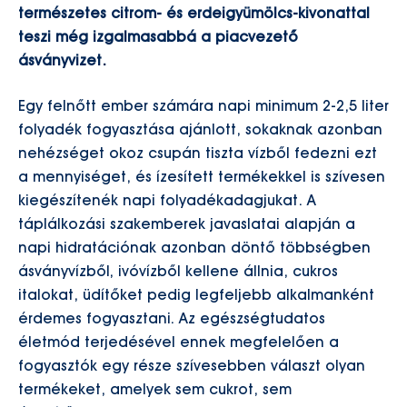
természetes citrom- és erdeigyümölcs-kivonattal
teszi még izgalmasabbá a piacvezető
ásványvizet.
Egy felnőtt ember számára napi minimum 2-2,5 liter
folyadék fogyasztása ajánlott, sokaknak azonban
nehézséget okoz csupán tiszta vízből fedezni ezt
a mennyiséget, és ízesített termékekkel is szívesen
kiegészítenék napi folyadékadagjukat. A
táplálkozási szakemberek javaslatai alapján a
napi hidratációnak azonban döntő többségben
ásványvízből, ivóvízből kellene állnia, cukros
italokat, üdítőket pedig legfeljebb alkalmanként
érdemes fogyasztani. Az egészségtudatos
életmód terjedésével ennek megfelelően a
fogyasztók egy része szívesebben választ olyan
termékeket, amelyek sem cukrot, sem