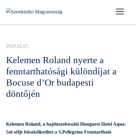
Kilépés
Me
a
tartalomba
2020.02.07.
Kelemen Roland nyerte a
fenntarthatósági különdíjat a
Bocuse d’Or budapesti
döntőjén
Kelemen Roland, a hajdúszoboszlói Hunguest Hotel Aqua-
Sol séfje büszkélkedhet a S.Pellegrino Fenntartható