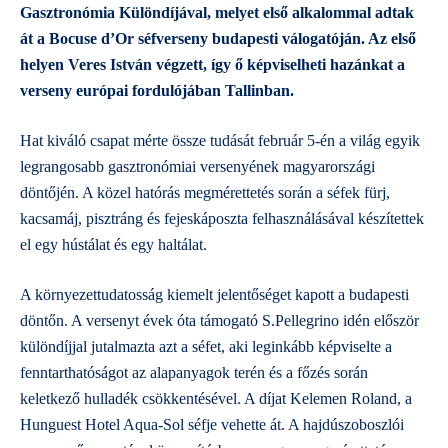
Gasztronómia Különdíjával, melyet első alkalommal adtak
át a Bocuse d’Or séfverseny budapesti válogatóján. Az első
helyen Veres István végzett, így ő képviselheti hazánkat a
verseny európai fordulójában Tallinban.
Hat kiváló csapat mérte össze tudását február 5-én a világ egyik
legrangosabb gasztronómiai versenyének magyarországi
döntőjén. A közel hatórás megmérettetés során a séfek fürj,
kacsamáj, pisztráng és fejeskáposzta felhasználásával készítettek
el egy hústálat és egy haltálat.
A környezettudatosság kiemelt jelentőséget kapott a budapesti
döntőn. A versenyt évek óta támogató S.Pellegrino idén először
különdíjjal jutalmazta azt a séfet, aki leginkább képviselte a
fenntarthatóságot az alapanyagok terén és a főzés során
keletkező hulladék csökkentésével. A díjat Kelemen Roland, a
Hunguest Hotel Aqua-Sol séfje vehette át. A hajdúszoboszlói