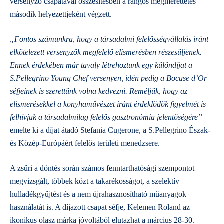
versenyző csapatával összesítésben a rangos megmérettetés
második helyezettjeként végzett.
„Fontos számunkra, hogy a társadalmi felelősségvállalás iránt
elkötelezett versenyzők megfelelő elismerésben részesüljenek.
Ennek érdekében már tavaly létrehoztunk egy különdíjat a
S.Pellegrino Young Chef versenyen, idén pedig a Bocuse d’Or
séfjeinek is szerettünk volna kedvezni. Reméljük, hogy az
elismerésekkel a konyhaművészet iránt érdeklődők figyelmét is
felhívjuk a társadalmilag felelős gasztronómia jelentőségére”
–
emelte ki a díjat átadó Stefania Cugerone, a S.Pellegrino Észak-
és Közép-Európáért felelős területi menedzsere.
A zsűri a döntés során számos fenntarthatósági szempontot
megvizsgált, többek közt a takarékosságot, a szelektív
hulladékgyűjtést és a nem újrahasznosítható műanyagok
használatát is. A díjazott csapat séfje, Kelemen Roland az
ikonikus olasz márka jóvoltából elutazhat a március 28-30.