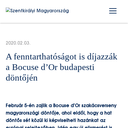
Kilépés
Me
a
tartalomba
2020.02.03.
A fenntarthatóságot is díjazzák
a Bocuse d’Or budapesti
döntőjén
Február 5-én zajlik a Bocuse d’Or szakácsverseny
magyarországi döntője, ahol eldől, hogy a hat
döntős séf közül ki képviselheti hazánkat az