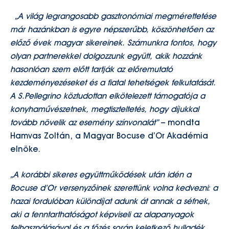
„A világ legrangosabb gasztronómiai megmérettetése
már hazánkban is egyre népszerűbb, köszönhetően az
előző évek magyar sikereinek. Számunkra fontos, hogy
olyan partnerekkel dolgozzunk együtt, akik hozzánk
hasonlóan szem előtt tartják az előremutató
kezdeményezéseket és a fiatal tehetségek felkutatását.
A S.Pellegrino köztudottan elkötelezett támogatója a
konyhaművészetnek, megtiszteltetés, hogy díjukkal
tovább növelik az esemény színvonalát”
– mondta
Hamvas Zoltán, a Magyar Bocuse d’Or Akadémia
elnöke.
„A korábbi sikeres együttműködések után idén a
Bocuse d’Or versenyzőinek szerettünk volna kedvezni: a
hazai fordulóban különdíjat adunk át annak a séfnek,
aki a fenntarthatóságot képviseli az alapanyagok
felhasználásával és a főzés során keletkező hulladék