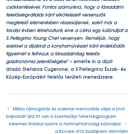
csökkentésével. Fontos számunkra, hogy a társadalmi
felelősségvállalás iránt elkötelezett versenyzők
megfelelő elismerésben részesüljenek, ezért már a
tavalyi évben létrehoztunk erre a célra egy különdíjat a
S.Pellegrino Young Chef versenyen. Reméljük, hogy
ezekkel a díjakkal a konyhaművészet iránt érdeklődők
figyelmét is felhívjuk a társadalmilag felelős
gasztronómia jelentőségére”
– emelte ki a díjat
átadó Stefania Cugerone, a S.Pellegrino Észak- és
Közép-Európáért felelős területi menedzsere.
Milliós támogatás és szakmai mentorálás várja a jövő
bajnokait Újra itt van a Szentkirályi Tehetségprogram
Kelemen Roland nyerte a fenntarthatósági különdíjat
a Bocuse d’Or budapesti döntőjén