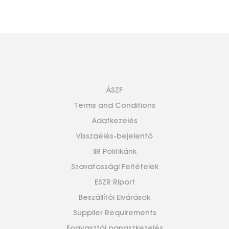
ÁSZF
Terms and Conditions
Adatkezelés
Visszaélés-bejelentő
IIR Politikánk
Szavatossági Feltételek
ESZR Riport
Beszállítói Elvárások
Supplier Requirements
Fogyasztói panaszkezelés