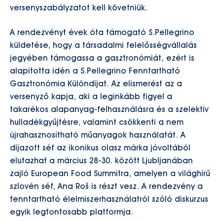
versenyszabályzatot kell követniük.
A rendezvényt évek óta támogató S.Pellegrino
küldetése, hogy a társadalmi felelősségvállalás
jegyében támogassa a gasztronómiát, ezért is
alapította idén a S.Pellegrino Fenntartható
Gasztronómia Különdíjat. Az elismerést az a
versenyző kapja, aki a leginkább figyel a
takarékos alapanyag-felhasználásra és a szelektív
hulladékgyűjtésre, valamint csökkenti a nem
újrahasznosítható műanyagok használatát. A
díjazott séf az ikonikus olasz márka jóvoltából
elutazhat a március 28-30. között Ljubljanában
zajló European Food Summitra, amelyen a világhírű
szlovén séf, Ana Roš is részt vesz. A rendezvény a
fenntartható élelmiszerhasználatról szóló diskurzus
egyik legfontosabb platformja.