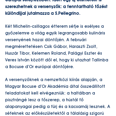
európai selejtezőben. Idén egy új elismerést is
szerezhetnek a versenyzők: a fenntartható főzést
különdíjjal jutalmazza a S.Pellegrino.
Két Michelin-csillagos étterem séfje is esélyes a
győzelemre a világ egyik legrangosabb kulináris
versenyének hazai döntőjén. A februári
megmérettetésen Csik Gábor, Haraszti Zsolt,
Huszár Tibor, Kelemen Roland, Palágyi Eszter és
Veres István között dől el, hogy ki utazhat Tallinba
a Bocuse d’Or európai döntőjére.
A versenyzőknek a nemzetközi kiírás alapján, a
Magyar Bocuse d’Or Akadémia által összeállított
feladatokat kell elvégezniük: a haltálban a
pisztrángé lesz a főszerep, a hústál fő
alapanyagai pedig a fürj és a kacsamáj lesznek. A
séfeknek az előkészületektől a tálalásig szigorú