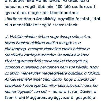
a Budapest Bike Maffia javára. Az akcióhoz a
helyszínen végül több mint 100 futó csatlakozott,
így az általuk regisztrált kilométereknek
köszönhetően a Szentkirályi egymillió forintot juttat
el a menekülteket segítő szervezetnek.
„
A Vivicittá minden évben nagy ünnep számunkra,
hiszen ilyenkor előtérbe kerül a mozgás és a
jótékonyság, amelyek kiemelten fontos értékek a
Szentkirályi ásványvíz számára. Az elmúlt években
főként gyermekvédő szervezeteket támogattunk,
azonban a jelenlegi helyzetben nem volt kérdés, hogy
az ukrán menekültek megsegítésére buzdítjuk a futókat.
Az idei részvétel ismét bizonyította, hogy a Szentkirályi
összetartó közössége bármikor kész futócipőt húzni, ha
nemes ügyekről van szó
” – mondta Buzási Dániel, a
Szentkirályi Magyarország ügyvezető igazgatója.