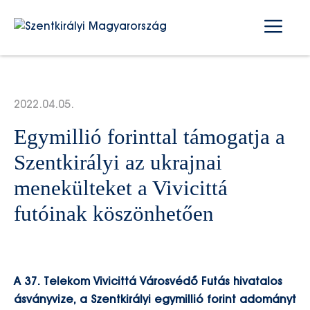
Kilépés
Me
a
tartalomba
2022.04.05.
Egymillió forinttal támogatja a
Szentkirályi az ukrajnai
menekülteket a Vivicittá
futóinak köszönhetően
A 37. Telekom Vivicittá Városvédő Futás hivatalos
ásványvize, a Szentkirályi egymillió forint adományt