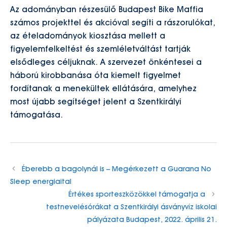
Az adományban részesülő Budapest Bike Maffia
számos projekttel és akcióval segíti a rászorulókat,
az ételadományok kiosztása mellett a
figyelemfelkeltést és szemléletváltást tartják
elsődleges céljuknak. A szervezet önkéntesei a
háború kirobbanása óta kiemelt figyelmet
fordítanak a menekültek ellátására, amelyhez
most újabb segítséget jelent a Szentkirályi
támogatása.
Éberebb a bagolynál is – Megérkezett a Guarana No
Sleep energiaital
Értékes sporteszközökkel támogatja a
testnevelésórákat a Szentkirályi ásványvíz iskolai
pályázata Budapest, 2022. április 21.