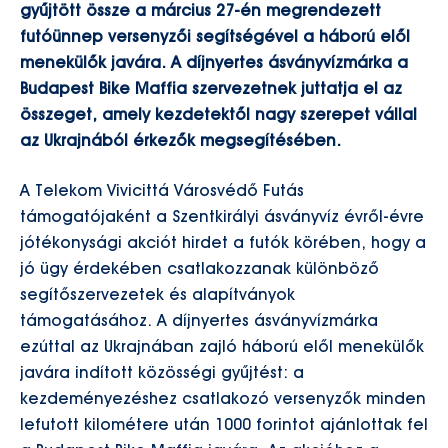
gyűjtött össze a március 27-én megrendezett
futóünnep versenyzői segítségével a háború elől
menekülők javára. A díjnyertes ásványvízmárka a
Budapest Bike Maffia szervezetnek juttatja el az
összeget, amely kezdetektől nagy szerepet vállal
az Ukrajnából érkezők megsegítésében.
A Telekom Vivicittá Városvédő Futás
támogatójaként a Szentkirályi ásványvíz évről-évre
jótékonysági akciót hirdet a futók körében, hogy a
jó ügy érdekében csatlakozzanak különböző
segítőszervezetek és alapítványok
támogatásához. A díjnyertes ásványvízmárka
ezúttal az Ukrajnában zajló háború elől menekülők
javára indított közösségi gyűjtést: a
kezdeményezéshez csatlakozó versenyzők minden
lefutott kilométere után 1000 forintot ajánlottak fel