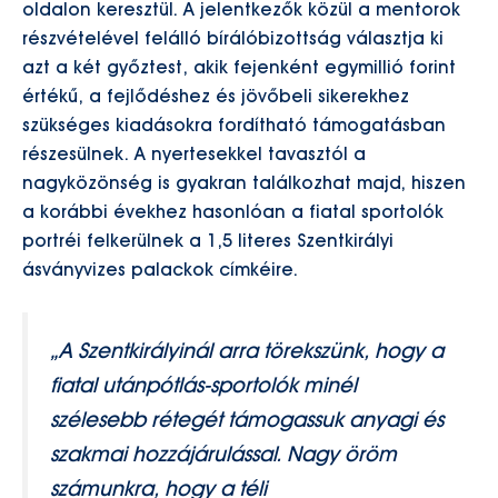
oldalon keresztül. A jelentkezők közül a mentorok
részvételével felálló bírálóbizottság választja ki
azt a két győztest, akik fejenként egymillió forint
értékű, a fejlődéshez és jövőbeli sikerekhez
szükséges kiadásokra fordítható támogatásban
részesülnek. A nyertesekkel tavasztól a
nagyközönség is gyakran találkozhat majd, hiszen
a korábbi évekhez hasonlóan a fiatal sportolók
portréi felkerülnek a 1,5 literes Szentkirályi
ásványvizes palackok címkéire.
„A Szentkirályinál arra törekszünk, hogy a
fiatal utánpótlás-sportolók minél
szélesebb rétegét támogassuk anyagi és
szakmai hozzájárulással. Nagy öröm
számunkra, hogy a téli