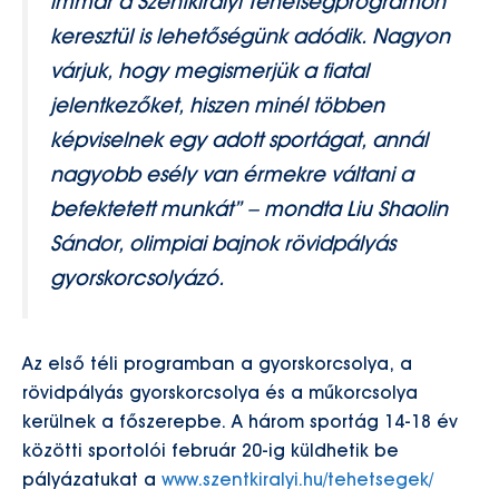
immár a Szentkirályi Tehetségprogramon
keresztül is lehetőségünk adódik. Nagyon
várjuk, hogy megismerjük a fiatal
jelentkezőket, hiszen minél többen
képviselnek egy adott sportágat, annál
nagyobb esély van érmekre váltani a
befektetett munkát” – mondta Liu Shaolin
Sándor, olimpiai bajnok rövidpályás
gyorskorcsolyázó.
Az első téli programban a gyorskorcsolya, a
rövidpályás gyorskorcsolya és a műkorcsolya
kerülnek a főszerepbe. A három sportág 14-18 év
közötti sportolói február 20-ig küldhetik be
pályázatukat a
www.szentkiralyi.hu/tehetsegek/