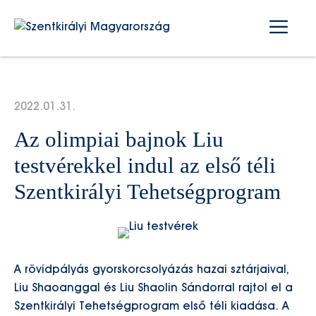
Kilépés
Me
a
tartalomba
2022.01.31.
Az olimpiai bajnok Liu
testvérekkel indul az első téli
Szentkirályi Tehetségprogram
A rövidpályás gyorskorcsolyázás hazai sztárjaival,
Liu Shaoanggal és Liu Shaolin Sándorral rajtol el a
Szentkirályi Tehetségprogram első téli kiadása. A