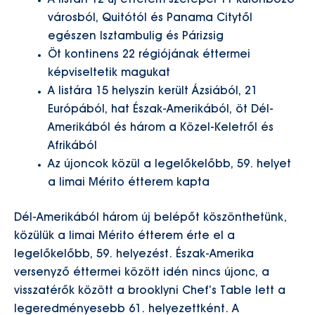
A listán 12 új étterem szerepel 11 különböző
városból, Quitótól és Panama Citytől
egészen Isztambulig és Párizsig
Öt kontinens 22 régiójának éttermei
képviseltetik magukat
A listára 15 helyszín került Ázsiából, 21
Európából, hat Észak-Amerikából, öt Dél-
Amerikából és három a Közel-Keletről és
Afrikából
Az újoncok közül a legelőkelőbb, 59. helyet
a limai Mérito étterem kapta
Dél-Amerikából három új belépőt köszönthetünk,
közülük a limai Mérito étterem érte el a
legelőkelőbb, 59. helyezést. Észak-Amerika
versenyző éttermei között idén nincs újonc, a
visszatérők között a brooklyni Chef’s Table lett a
legeredményesebb 61. helyezettként. A