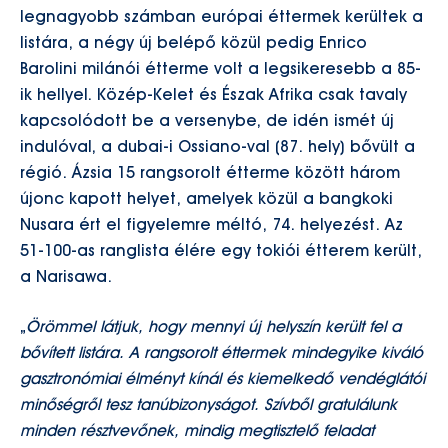
legnagyobb számban európai éttermek kerültek a
listára, a négy új belépő közül pedig Enrico
Barolini milánói étterme volt a legsikeresebb a 85-
ik hellyel. Közép-Kelet és Észak Afrika csak tavaly
kapcsolódott be a versenybe, de idén ismét új
indulóval, a dubai-i Ossiano-val (87. hely) bővült a
régió. Ázsia 15 rangsorolt étterme között három
újonc kapott helyet, amelyek közül a bangkoki
Nusara ért el figyelemre méltó, 74. helyezést. Az
51-100-as ranglista élére egy tokiói étterem került,
a Narisawa.
„
Örömmel látjuk, hogy mennyi új helyszín került fel a
bővített listára. A rangsorolt éttermek mindegyike kiváló
gasztronómiai élményt kínál és kiemelkedő vendéglátói
minőségről tesz tanúbizonyságot. Szívből gratulálunk
minden résztvevőnek, mindig megtisztelő feladat