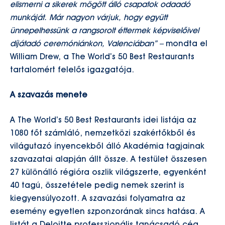
elismerni a sikerek mögött álló csapatok odaadó
munkáját. Már nagyon várjuk, hogy együtt
ünnepelhessünk a rangsorolt éttermek képviselőivel
díjátadó ceremóniánkon, Valenciában” –
mondta el
William Drew, a The World’s 50 Best Restaurants
tartalomért felelős igazgatója.
A szavazás menete
A The World’s 50 Best Restaurants idei listája az
1080 főt számláló, nemzetközi szakértőkből és
világutazó ínyencekből álló Akadémia tagjainak
szavazatai alapján állt össze. A testület összesen
27 különálló régióra oszlik világszerte, egyenként
40 tagú, összetétele pedig nemek szerint is
kiegyensúlyozott. A szavazási folyamatra az
esemény egyetlen szponzorának sincs hatása. A