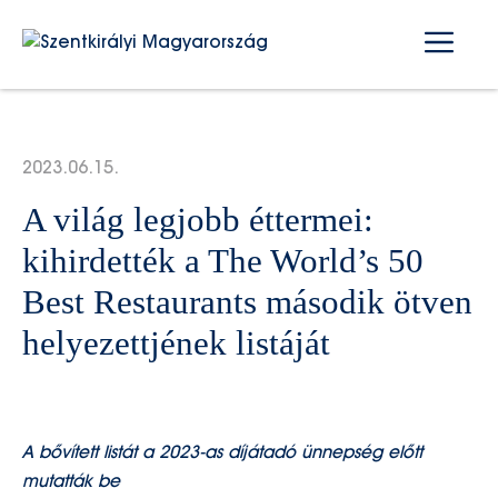
Kilépés
Me
a
tartalomba
2023.06.15.
A világ legjobb éttermei:
kihirdették a The World’s 50
Best Restaurants második ötven
helyezettjének listáját
A bővített listát a 2023-as díjátadó ünnepség előtt
mutatták be