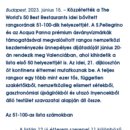
Budapest
, 2023. június 15. –
Közzétették a The
World’s 50 Best Restaurants idei bővített
rangsorának 51-100-dik helyezettjét. A S.Pellegrino
és az Acqua Panna prémium ásványvízmárkák
támogatásával megvalósított rangos nemzetközi
kezdeményezés ünnepélyes díjátadóját június 20-
án rendezik meg Valenciában, ahol kihirdetik a
lista első 50 helyezettjét is.
Az idei, 21. díjkiosztón
öt kontinens éttermei mutatkoznak be. A teljes
rangsor egy több mint ezer fős, független
szakértőkből, nemzetközileg elismert séfekből,
gasztronómiai újságírókból és utazó ínyencekből
álló testület szavazatai alapján áll össze.
Az 51-100-as lista számokban