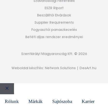
Szavatossági Feltételek
ESZR Riport
Beszállítói Elvárások
Supplier Requirements
Fogyasztói panaszkezelés
Betéti díjas rendszer eredményei
Szentkirályi Magyarország Kft. © 2026
Weboldal készítés:
Network Solutions
|
DesArt.hu
Bezár
Rólunk
Márkák
Sajtószoba
Karrier