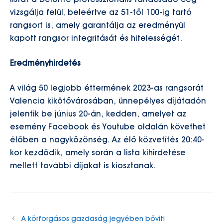
listát a Deloitte professzionális tanácsadó cég
vizsgálja felül, beleértve az 51-től 100-ig tartó
rangsort is, amely garantálja az eredményül
kapott rangsor integritását és hitelességét.
Eredményhirdetés
A világ 50 legjobb éttermének 2023-as rangsorát
Valencia kikötővárosában, ünnepélyes díjátadón
jelentik be június 20-án, kedden, amelyet az
esemény Facebook és Youtube oldalán követhet
élőben a nagyközönség. Az élő közvetítés 20:40-
kor kezdődik, amely során a lista kihirdetése
mellett további díjakat is kiosztanak.
A körforgásos gazdaság jegyében bővíti