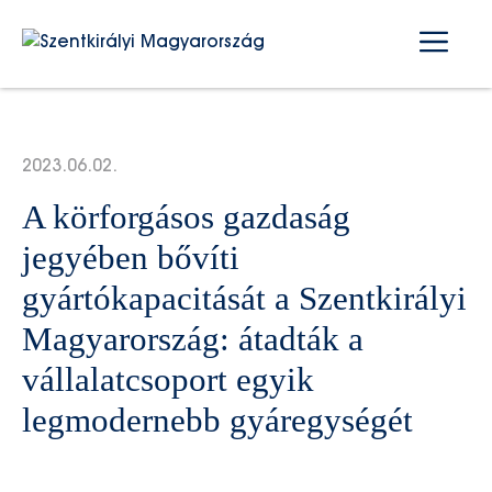
Kilépés
Me
a
tartalomba
2023.06.02.
A körforgásos gazdaság
jegyében bővíti
gyártókapacitását a Szentkirályi
Magyarország: átadták a
vállalatcsoport egyik
legmodernebb gyáregységét