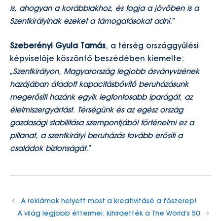
is, ahogyan a korábbiakhoz, és fogja a jövőben is a
Szentkirályinak ezeket a támogatásokat adni
.”
Szeberényi Gyula Tamás
, a térség országgyűlési
képviselője köszöntő beszédében kiemelte:
„
Szentkirályon, Magyarország legjobb ásványvizének
hazájában átadott kapacitásbővítő beruházásunk
megerősíti hazánk egyik legfontosabb iparágát, az
élelmiszergyártást. Térségünk és az egész ország
gazdasági stabilitása szempontjából történelmi ez a
pillanat, a szentkirályi beruházás tovább erősíti a
családok biztonságát
.”
A reklámok helyett most a kreativitásé a főszerep!
A világ legjobb éttermei: kihirdették a The World’s 50