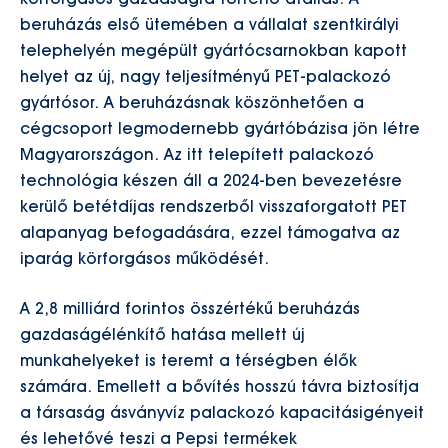
körforgásos gazdaságra történő átállás. A
beruházás első ütemében a vállalat szentkirályi
telephelyén megépült gyártócsarnokban kapott
helyet az új, nagy teljesítményű PET-palackozó
gyártósor. A beruházásnak köszönhetően a
cégcsoport legmodernebb gyártóbázisa jön létre
Magyarországon. Az itt telepített palackozó
technológia készen áll a 2024-ben bevezetésre
kerülő betétdíjas rendszerből visszaforgatott PET
alapanyag befogadására, ezzel támogatva az
iparág körforgásos működését.
A 2,8 milliárd forintos összértékű beruházás
gazdaságélénkítő hatása mellett új
munkahelyeket is teremt a térségben élők
számára. Emellett a bővítés hosszú távra biztosítja
a társaság ásványvíz palackozó kapacitásigényeit
és lehetővé teszi a Pepsi termékek