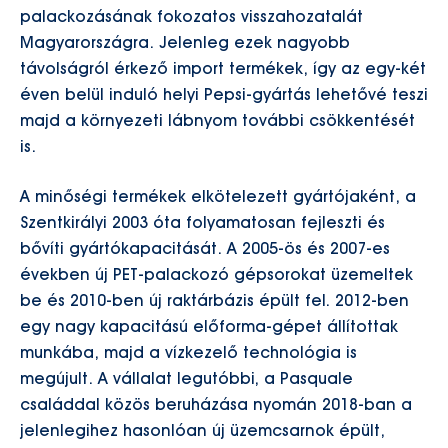
palackozásának fokozatos visszahozatalát
Magyarországra. Jelenleg ezek nagyobb
távolságról érkező import termékek, így az egy-két
éven belül induló helyi Pepsi-gyártás lehetővé teszi
majd a környezeti lábnyom további csökkentését
is.
A minőségi termékek elkötelezett gyártójaként, a
Szentkirályi 2003 óta folyamatosan fejleszti és
bővíti gyártókapacitását. A 2005-ös és 2007-es
években új PET-palackozó gépsorokat üzemeltek
be és 2010-ben új raktárbázis épült fel. 2012-ben
egy nagy kapacitású előforma-gépet állítottak
munkába, majd a vízkezelő technológia is
megújult. A vállalat legutóbbi, a Pasquale
családdal közös beruházása nyomán 2018-ban a
jelenlegihez hasonlóan új üzemcsarnok épült,