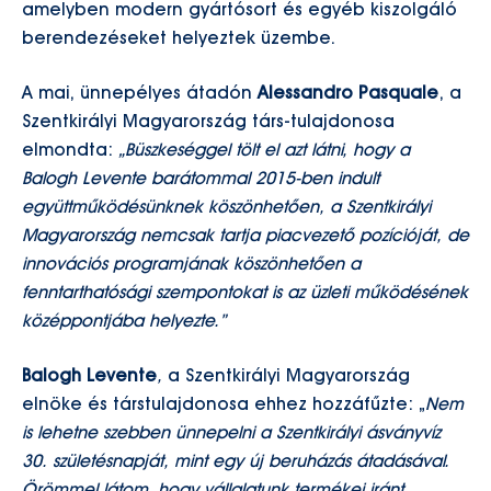
amelyben modern gyártósort és egyéb kiszolgáló
berendezéseket helyeztek üzembe.
A mai, ünnepélyes átadón
Alessandro Pasquale
, a
Szentkirályi Magyarország társ-tulajdonosa
elmondta:
„Büszkeséggel tölt el azt látni, hogy a
Balogh Levente barátommal 2015-ben indult
együttműködésünknek köszönhetően, a Szentkirályi
Magyarország nemcsak tartja piacvezető pozícióját, de
innovációs programjának köszönhetően a
fenntarthatósági szempontokat is az üzleti működésének
középpontjába helyezte.”
Balogh Levente
,
a Szentkirályi Magyarország
elnöke és társtulajdonosa ehhez hozzáfűzte: „
Nem
is lehetne szebben ünnepelni a Szentkirályi ásványvíz
30. születésnapját, mint egy új beruházás átadásával.