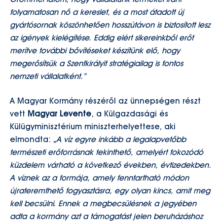
Örömmel látom, hogy vállalatunk termékei iránt
folyamatosan nő a kereslet, és a most átadott új
gyártósornak köszönhetően hosszútávon is biztosított lesz
az igények kielégítése. Eddig elért sikereinkből erőt
merítve további bővítéseket készítünk elő, hogy
megerősítsük a Szentkirályit stratégiailag is fontos
nemzeti vállalatként.”
A Magyar Kormány részéről az ünnepségen részt
vett
Magyar Levente
, a Külgazdasági és
Külügyminisztérium miniszterhelyettese, aki
elmondta: „
A víz egyre inkább a legalapvetőbb
természeti erőforrásnak tekinthető, amelyért fokozódó
küzdelem várható a következő években, évtizedekben.
A víznek az a formája, amely fenntartható módon
újrateremthető fogyasztásra, egy olyan kincs, amit meg
kell becsülni. Ennek a megbecsülésnek a jegyében
adta a kormány azt a támogatást jelen beruházáshoz