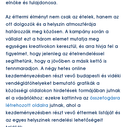
elnöke és tulajdonosa.
Az éttermi élményt nem csak az ételek, hanem az
ott dolgozók és a helyszín atmoszférája
határozzák meg közösen. A kampány során a
vállalat ezt a három elemet mutatja meg
egységes kreatívokon keresztül, és arra hívja fel a
figyelmet, hogy jelenleg az ételrendeléssel
segíthetünk, hogy a jövőben a másik kettő is
fennmaradjon. A négy hetes online
kezdeményezésben részt vevő budapesti és vidéki
vendéglátóhelyeket bemutató grafikák a
közösségi oldalokon hirdetések formájában jutnak
el a vásárlókhoz: ezekre kattintva az
összefogásra
létrehozott oldalra
jutnak, ahol a
kezdeményezésben részt vevő éttermek listáját és
az egyes helyszínek rendelési lehetőségeit