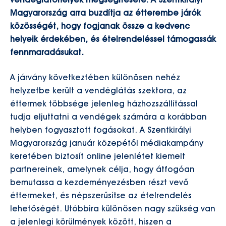
vendéglátóhelyek megsegítésére. A Szentkirályi
Magyarország arra buzdítja az étterembe járók
közösségét, hogy fogjanak össze a kedvenc
helyeik érdekében, és ételrendeléssel támogassák
fennmaradásukat.
A járvány következtében különösen nehéz
helyzetbe került a vendéglátás szektora, az
éttermek többsége jelenleg házhozszállítással
tudja eljuttatni a vendégek számára a korábban
helyben fogyasztott fogásokat. A Szentkirályi
Magyarország január közepétől médiakampány
keretében biztosít online jelenlétet kiemelt
partnereinek, amelynek célja, hogy átfogóan
bemutassa a kezdeményezésben részt vevő
éttermeket, és népszerűsítse az ételrendelés
lehetőségét. Utóbbira különösen nagy szükség van
a jelenlegi körülmények között, hiszen a