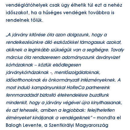
vendéglátóhelyek csak úgy élhetik túl ezt a nehéz
időszakot, ha a hűséges vendégek továbbra is
rendelnek tőlük.
„A járvány kitörése óta azon dolgozunk, hogy a
rendelkezésünkre álló eszközökkel támogassuk azokat,
akiknek a leginkább szükségük van a segítségre. Tavaly
március óta rendszeresen adományozunk ásványvizet
kórházaknak – köztük elsődlegesen
járványkórházaknak -, mentőszolgálatoknak,
idősotthonoknak és önkormányzati intézményeknek. A
most induló kampányunkkal HoReCa partnereink
fennmaradását biztosító ételrendelésre buzdítunk
mindenkit, hogy a járvány végével újra kinyithassanak,
és azt tehessék, amiben a legjobbak: felejthetetlen
élményeket kínáljanak a vendégeiknek”
– mondta el
Balogh Levente, a Szentkirályi Magyarország