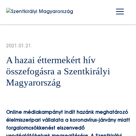
Kilépés
Me
a
tartalomba
2021.01.21.
A hazai éttermekért hív
összefogásra a Szentkirályi
Magyarország
Online médiakampányt indít hazánk meghatározó
élelmiszeripari vállalata a koronavírus-járvány miatt
forgalomcsökkenést elszenvedő