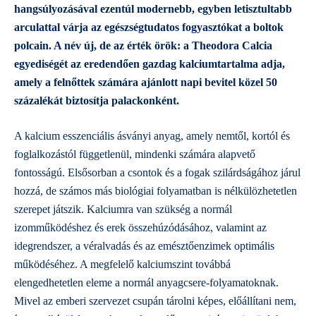
hangsúlyozásával ezentúl modernebb, egyben letisztultabb
arculattal várja az egészségtudatos fogyasztókat a boltok
polcain.
A név új, de az érték örök
: a Theodora Calcia
egyediségét az eredendően gazdag kalciumtartalma adja,
amely a felnőttek számára ajánlott napi bevitel közel 50
százalékát biztosítja palackonként.
A kalcium esszenciális ásványi anyag, amely
nemtől, kortól és
foglalkozástól függetlenül
, mindenki számára alapvető
fontosságú. Elsősorban a csontok és a fogak szilárdságához járul
hozzá, de számos más biológiai folyamatban is nélkülözhetetlen
szerepet játszik. Kalciumra van szükség a normál
izomműködéshez és erek összehúzódásához, valamint az
idegrendszer, a véralvadás és az emésztőenzimek optimális
működéséhez. A megfelelő kalciumszint továbbá
elengedhetetlen eleme a normál anyagcsere-folyamatoknak.
Mivel az emberi szervezet csupán tárolni képes, előállítani nem,