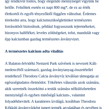
így rendkívül fontos, hogy elegendő mennyiséget vigyünk be
belőle. Felnőttek esetén ez napi 800 mg*, de ez az érték
életkortól és egyéb tényezőktől függően változhat. Érdemes
törekedni arra, hogy kalciumszükségletünket természetes
forrásokból biztosítsuk, például fogyasszunk tejtermékeket,
bizonyos halféléket, leveles zöldségeket, tofut, mandulát vagy
épp kalciumban gazdag természetes ásványvizet.
A természetes kalcium adta vitalitás
A Balaton-felvidéki Nemzeti Park szívének is nevezett Káli-
medencéből származó,
gazdag ásványianyag-összetétellel
rendelkező
Theodora Calcia ásványvíz kiválóan támogatja az
egészségtudatos életmódot. Tökéletes választás azok számára,
akik szeretnék összekötni a testük számára nélkülözhetetlen
mennyiségű és egyben minőségű kalcium-, valamint
folyadékbevitelt
. A karakteres ízvilágú, korábban Theodora
Kékkúti ásványvízként ismert termék arculatában és nevében is