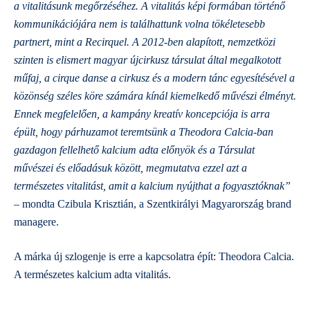
a vitalitásunk megőrzéséhez. A vitalitás képi formában történő
kommunikációjára nem is találhattunk volna tökéletesebb
partnert, mint a Recirquel. A 2012-ben alapított, nemzetközi
szinten is elismert magyar újcirkusz társulat által megalkotott
műfaj, a cirque danse a cirkusz és a modern tánc egyesítésével a
közönség széles köre számára kínál kiemelkedő művészi élményt.
Ennek megfelelően, a kampány kreatív koncepciója is arra
épült, hogy párhuzamot teremtsünk a Theodora Calcia-ban
gazdagon fellelhető kalcium adta előnyök és a Társulat
művészei és előadásuk között, megmutatva ezzel azt a
természetes vitalitást, amit a kalcium nyújthat a fogyasztóknak”
–
mondta
Czibula Krisztián, a Szentkirályi Magyarország brand
managere.
A márka új szlogenje is erre a kapcsolatra épít: Theodora Calcia.
A természetes kalcium adta vitalitás.