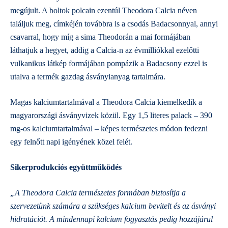
megújult. A boltok polcain ezentúl Theodora Calcia néven
találjuk meg, címkéjén továbbra is a csodás Badacsonnyal, annyi
csavarral, hogy míg a sima Theodorán a mai formájában
láthatjuk a hegyet, addig a Calcia-n az évmilliókkal ezelőtti
vulkanikus látkép formájában pompázik a Badacsony ezzel is
utalva a termék gazdag ásványianyag tartalmára.
Magas kalciumtartalmával a Theodora Calcia kiemelkedik a
magyarországi ásványvizek közül. Egy 1,5 literes palack – 390
mg-os kalciumtartalmával – képes természetes módon fedezni
egy felnőtt napi igényének közel felét.
Sikerprodukciós együttműködés
„A Theodora Calcia természetes formában biztosítja a
szervezetünk számára a szükséges kalcium bevitelt és az ásványi
hidratációt. A mindennapi kalcium fogyasztás pedig hozzájárul