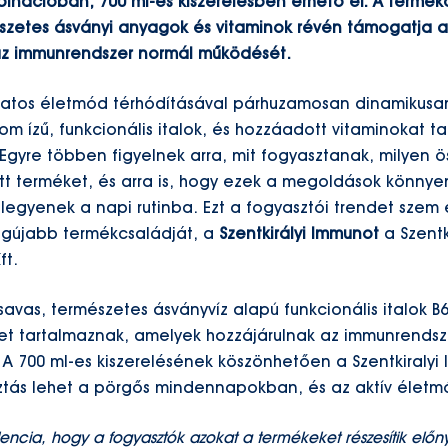
inációban, 700 ml-es kiszerelésben érhető el. A termé
észetes ásványi anyagok és vitaminok révén támogatja a
 az immunrendszer normál működését.
atos életmód térhódításával párhuzamosan dinamikusan
om ízű, funkcionális italok, és hozzáadott vitaminokat t
 Egyre többen figyelnek arra, mit fogyasztanak, milyen 
tt terméket, és arra is, hogy ezek a megoldások könnye
 legyenek a napi rutinba. Ezt a fogyasztói trendet szem e
egújabb termékcsaládját, a
Szentkirályi Immunot
a Szentk
ft.
avas, természetes ásványvíz alapú funkcionális italok B6-
ket tartalmaznak, amelyek hozzájárulnak az immunrends
 700 ml-es kiszerelésének köszönhetően a Szentkiralyi
sztás lehet a pörgős mindennapokban, és az aktív életm
encia, hogy a fogyasztók azokat a termékeket részesítik elő