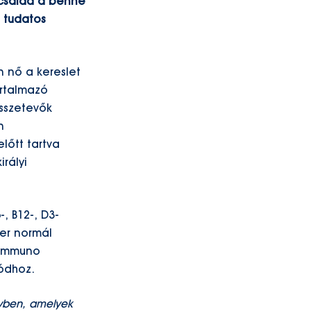
kcsalád a benne
 tudatos
 nő a kereslet
artalmazó
összetevők
n
lőtt tartva
irályi
, B12-, D3-
zer normál
 Immuno
ódhoz.
nyben, amelyek