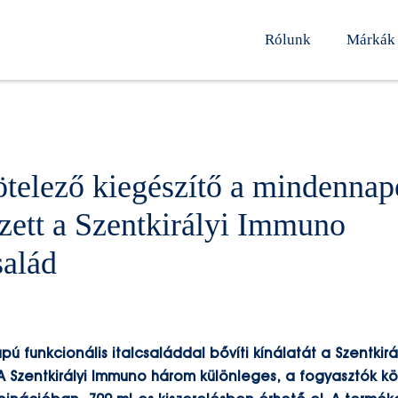
Rólunk
Márkák
ötelező kiegészítő a mindenna
ett a Szentkirályi Immuno
salád
apú funkcionális italcsaláddal bővíti kínálatát a Szentkirá
 Szentkirályi Immuno három különleges, a fogyasztók kö