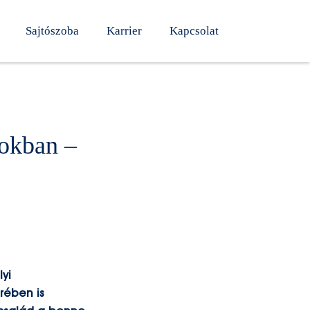
Sajtószoba
Karrier
Kapcsolat
pokban –
lyi
rében is