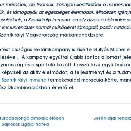
kus méretűek, de finomak, könnyen illeszthetőek a mindenn
ük, és támogatják az egészséges életmódot. Mindezen igénye
saládunk, a Szentkirályi Immuno, amely ötvözi a hidratálás s
lok immunrendszer normál működését támogató pozitív hatásaiv
 Szentkirályi Magyarország márkamenedzsere.
ést országos reklámkampány is kísérte Gulyás Michelle 
lésével. A kampány egyúttal újabb fontos állomást jele
gyarország és a sportoló közötti hosszú távú együttműk
 képviseli az aktív életmódot, a teljesítményt és a tudat
A
Szentkirályi Immuno
termékcsalád maracuja-körte, man
ász ízkombinációkban érhető el.
Betéti díjas rend
futballrajongó álmodik: élőben
 Bajnokok Ligája-trófea