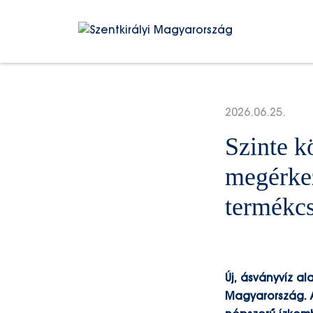
Kilépés
a
tartalomba
2026.06.25.
Szinte k
megérkez
termékc
Új, ásványvíz al
Magyarország. A