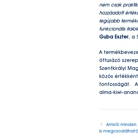
nem csak prakti
hozzáadott érték
legújabb termékc
funkcionális ita
Guba Eszter
, a
A termékbevezet
öttusázó szerep
Szentkirályi Ma
közös értékként
fontosságát. 
alma-kiwi-anan
Amiről minden 
is megcsodálható