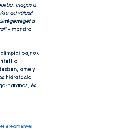
apokba, magas a
kre ad választ
zükségességét a
al”
– mondta
olimpiai bajnok
ntett a
ödésben, amely
os hidratáció
gó-narancs, és
szer eredményei