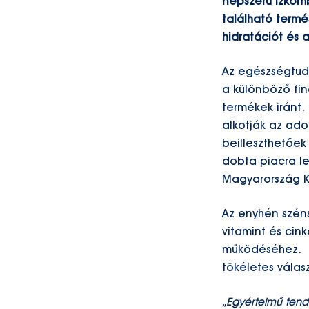
népszerű ízkomb
található term
hidratációt és
Az egészségtud
a különböző fin
termékek iránt.
alkotják az ado
beilleszthetőek
dobta piacra l
Magyarország K
Az enyhén széns
vitamint és cin
működéséhez. A
tökéletes vála
„Egyértelmű tend