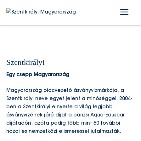
Kilépés
Me
a
tartalomba
Szentkirályi
Egy csepp Magyarország
Magyarország piacvezető ásványvízmárkája, a
Szentkirályi neve egyet jelent a minőséggel. 2004-
ben a Szentkirályi elnyerte a világ legjobb
ásványvizének járó díjat a párizsi Aqua-Eauscar
díjátadón, azóta pedig több mint 50 további
hazai és nemzetközi elismeréssel jutalmazták.