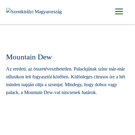
Kilépés
Me
a
tartalomba
Mountain Dew
Az eredeti, az összetéveszthetetlen. Palackjának színe már-már
stílusikon lett fogyasztói körében. Különleges citrusos íze a hét
minden napján oltja a szomjat. Mindegy, hogy doboz vagy
palack, a Mountain Dew-val nincsenek határok.