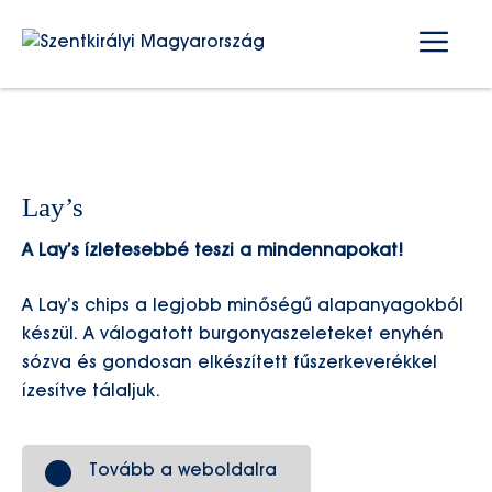
Kilépés
Me
a
tartalomba
Lay’s
A Lay’s ízletesebbé teszi a mindennapokat!
A Lay’s chips a legjobb minőségű alapanyagokból
készül. A válogatott burgonyaszeleteket enyhén
sózva és gondosan elkészített fűszerkeverékkel
ízesítve tálaljuk.
Tovább a weboldalra