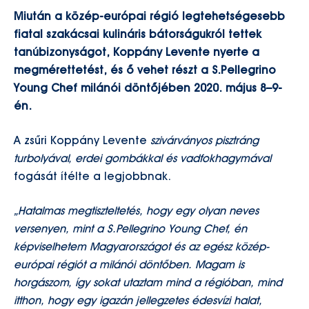
Miután a közép-európai régió legtehetségesebb
fiatal szakácsai kulináris bátorságukról tettek
tanúbizonyságot, Koppány Levente nyerte a
megmérettetést, és ő vehet részt a S.Pellegrino
Young Chef milánói döntőjében 2020. május 8–9-
én.
A zsűri Koppány Levente
szivárványos pisztráng
turbolyával, erdei gombákkal és vadfokhagymával
fogását ítélte a legjobbnak.
„Hatalmas megtiszteltetés, hogy egy olyan neves
versenyen, mint a S.Pellegrino Young Chef, én
képviselhetem Magyarországot és az egész közép-
európai régiót a milánói döntőben. Magam is
horgászom, így sokat utaztam mind a régióban, mind
itthon, hogy egy igazán jellegzetes édesvízi halat,