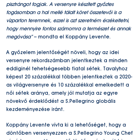
pisztrángot fogjak. A versenyre készített győztes
fogásomban a hal mellé tálalt köret összetevői is a
vízparton teremnek, ezzel is azt szeretném érzékeltetni,
hogy mennyire fontos számomra a természet és annak
megóvása”
– mondta el Koppány Levente.
A győzelem jelentőségét növeli, hogy az idei
versenyre rekordszámban jelentkeztek a minden
eddiginél tehetségesebb fiatal séfek. Tavalyhoz
képest 20 százalékkal többen jelentkeztek a 2020-
as világversenyre és 10 százalékkal emelkedett a
női séfek aránya, amely jól mutatja az egyre
növekvő érdeklődést a S.Pellegrino globális
kezdeményezése iránt.
Koppány Levente vívta ki a lehetőséget, hogy a
döntőben versenyezzen a S.Pellegrino Young Chef