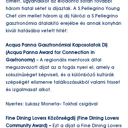
címért, ugyanakkor az elődöntő során további
három fiatal séfet is díjaztak. A S.Pellegrino Young
Chef cím mellet három új díj tükrözi a S.Pellegrino
gasztronómia átalakító erejébe és annak konyhán
kívüli hatásába vetett hitét:
Acqua Panna Gasztronómiai Kapcsolatok Díj
(Acqua Panna Award for Connection in
Gastronomy)
– A regionális mentorok által
megszavazott díjat az a fogás nyeri el, amely a
sokszínűséget képviseli, és a különböző kultúrák
szépségét elismerve találkozásukból valami frisset
és izgalmasat alkot.
Nyertes: Łukasz Moneta– Tokhal csigával
Fine Dining Lovers Közönségdíj (Fine Dining Lovers
Community Award) –
Ezt a díjat a Fine Dining Lovers