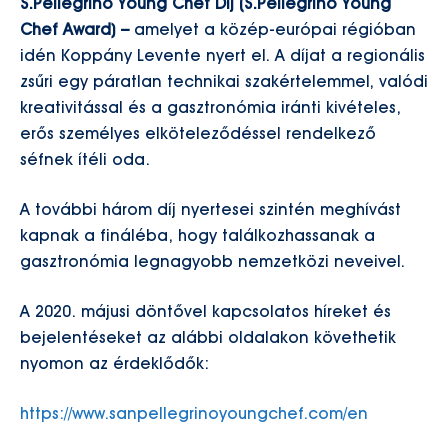
S.Pellegrino Young Chef Díj (S.Pellegrino Young
Chef Award) –
amelyet a közép-európai régióban
idén Koppány Levente nyert el. A díjat a regionális
zsűri egy páratlan technikai szakértelemmel, valódi
kreativitással és a gasztronómia iránti kivételes,
erős személyes elköteleződéssel rendelkező
séfnek ítéli oda.
A további három díj nyertesei szintén meghívást
kapnak a fináléba, hogy találkozhassanak a
gasztronómia legnagyobb nemzetközi neveivel.
A 2020. májusi döntővel kapcsolatos híreket és
bejelentéseket az alábbi oldalakon követhetik
nyomon az érdeklődők:
https://www.sanpellegrinoyoungchef.com/en