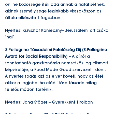
online közössége ítéli oda annak a fiatal séfnek,
akinek személyisége leginkább visszaköszön az
általa elkészített fogásban.
Nyertes: Krzysztof Konieczny– Jeruzsálemi articsóka
“hal”
S.Pellegrino Társadalmi Felelősség Díj (S.Pellegrino
Award for Social Responsibility)
– A díjról a
fenntartható gasztronómia nemzetközileg elismert
képviselője, a Food Made Good szervezet dönt.
A nyertes fogás azt az elvet követi, hogy az étel
akkor a legjobb, ha előállítása társadalmilag
felelős módon történik.
Nyertes: Jana Stöger – Gyerekként Tirolban