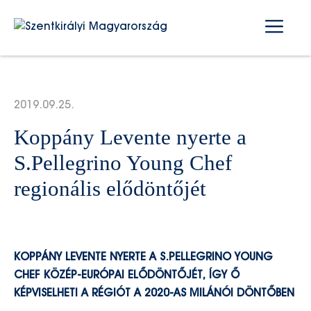
Kilépés
Me
a
tartalomba
2019.09.25.
Koppány Levente nyerte a
S.Pellegrino Young Chef
regionális elődöntőjét
KOPPÁNY LEVENTE NYERTE A S.PELLEGRINO YOUNG
CHEF KÖZÉP-EURÓPAI ELŐDÖNTŐJÉT, ÍGY Ő
KÉPVISELHETI A RÉGIÓT A 2020-AS MILÁNÓI DÖNTŐBEN