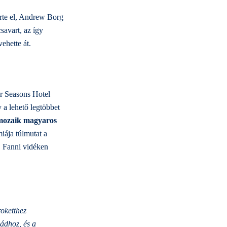
rte el, Andrew Borg
avart, az így
ehette át.
ur Seasons Hotel
 a lehető legtöbbet
ozaik magyaros
iája túlmutat a
, Fanni vidéken
roketthez
ládhoz, és a