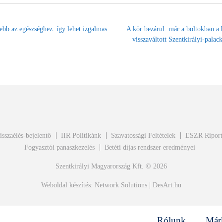
ebb az egészséghez: így lehet izgalmas
A kör bezárul: már a boltokban a 
visszaváltott Szentkirályi-palac
isszaélés-bejelentő
IIR Politikánk
Szavatossági Feltételek
ESZR Ripor
Fogyasztói panaszkezelés
Betéti díjas rendszer eredményei
Szentkirályi Magyarország Kft. © 2026
Weboldal készítés:
Network Solutions
|
DesArt.hu
Rólunk
Már