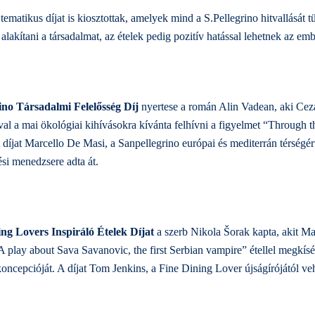
matikus díjat is kiosztottak, amelyek mind a S.Pellegrino hitvallását t
lakítani a társadalmat, az ételek pedig pozitív hatással lehetnek az emb
ino Társadalmi Felelősség Díj
nyertese a román Alin Vadean, aki Ce
al a mai ökológiai kihívásokra kívánta felhívni a figyelmet “Through th
 díjat Marcello De Masi, a Sanpellegrino európai és mediterrán térségért
tési menedzsere adta át.
ng Lovers Inspiráló Ételek Díjat
a szerb Nikola Šorak kapta, akit M
A play about Sava Savanovic, the first Serbian vampire” étellel megkísér
koncepcióját. A díjat Tom Jenkins, a Fine Dining Lover újságírójától veh