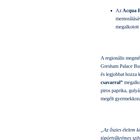
Az
Acqua P
mentorálásá
megalkotott 
A regionális megmér
Gresham Palace Buda
és legjobbat hozza 
csavarral”
megalkot
piros paprika, guly
megélt gyermekkora é
„Az őszies ételem k
töpörtyűkrémes szilv