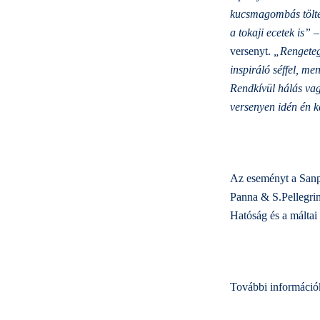
kucsmagombás töltel
a tokaji ecetek is” 
versenyt.
„Rengetege
inspiráló séffel, m
Rendkívül hálás vag
versenyen idén én k
Az eseményt a Sanpe
Panna & S.Pellegrin
Hatóság és a máltai
További információ