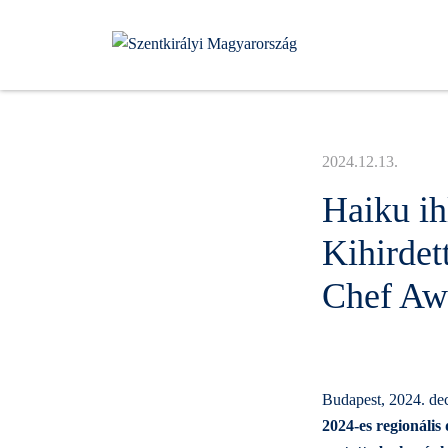
Kilépés
a
tartalomba
2024.12.13.
Haiku ihl
Kihirdet
Chef Aw
Budapest, 2024. de
2024-es regionáli