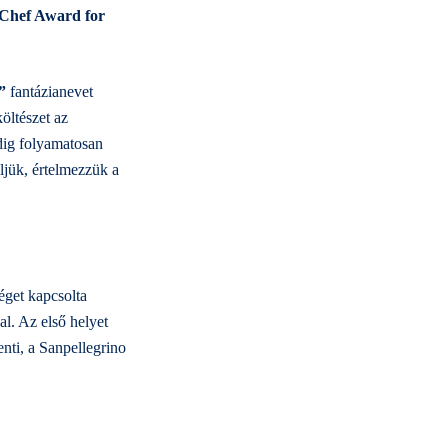
 Chef Award for
”
fantázianevet
öltészet az
dig folyamatosan
ljük, értelmezzük a
éget kapcsolta
l. Az első helyet
enti, a Sanpellegrino