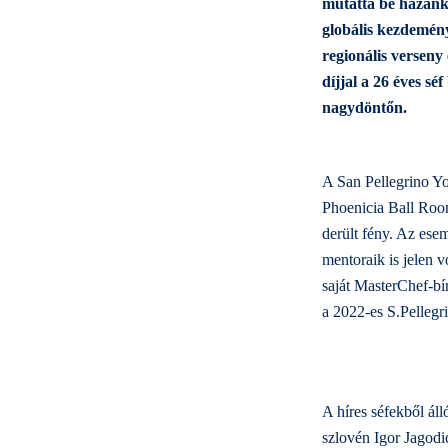
mutatta be hazánk 
globális kezdemény
regionális verseny 
díjjal a 26 éves s
nagydöntőn.
A San Pellegrino Y
Phoenicia Ball Roo
derült fény. Az esem
mentoraik is jelen 
saját MasterChef-bí
a 2022-es S.Pelleg
A híres séfekből ál
szlovén Igor Jagodi