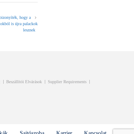
bizonyíték, hogy a
kokból is újra palackok
lesznek
t
Beszállítói Elvárások
Supplier Requirements
kák
Sajtószoba
Karrier
Kapcsolat