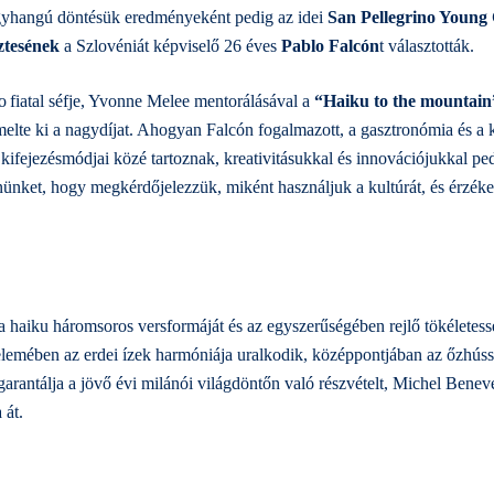
egyhangú döntésük eredményeként pedig az idei
San Pellegrino Young
ztesének
a Szlovéniát képviselő 26 éves
Pablo Falcón
t választották.
o
fiatal séfje, Yvonne Melee mentorálásával a
“Haiku to the mountain
melte ki a nagydíjat. Ahogyan Falcón fogalmazott, a gasztronómia és a k
kifejezésmódjai közé tartoznak, kreativitásukkal és innovációjukkal pe
nünket, hogy megkérdőjelezzük, miként használjuk a kultúrát, és érzéke
 haiku háromsoros versformáját és az egyszerűségében rejlő tökéletess
emében az erdei ízek harmóniája uralkodik, középpontjában az őzhússa
 garantálja a jövő évi milánói világdöntőn való részvételt, Michel Benev
 át.