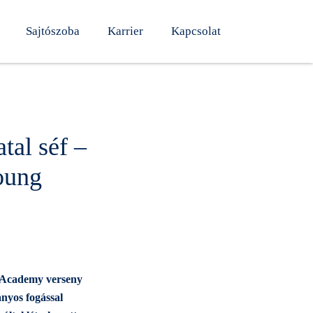
Sajtószoba
Karrier
Kapcsolat
tal séf –
oung
t
f Academy verseny
nyos fogással