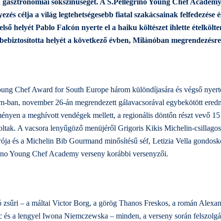
gasztronómiai sokszínűségét. A S.Pellegrino Young Chef Academy á
ezés célja a világ legtehetségesebb fiatal szakácsainak felfedezése 
első helyét Pablo Falcón nyerte el a haiku költészet ihlette ételkölt
éf bebiztosította helyét a következő évben, Milánóban megrendezésr
oung Chef Award for South Europe három különdíjasára és végső nyert
m-ban, november 26-án megrendezett gálavacsorával egybekötött ered
ényen a meghívott vendégek mellett, a regionális döntőn részt vevő 15 f
voltak. A vacsora lenyűgöző menüjéről Grigoris Kikis Michelin-csillagos
rója
és a Michelin Bib Gourmand minősítésű séf, Letizia Vella gondosk
rino Young Chef Academy verseny korábbi versenyzői.
ló zsűri – a máltai Victor Borg, a görög Thanos Freskos, a román Alexan
c és a lengyel Iwona Niemczewska – minden, a verseny során felszolgál