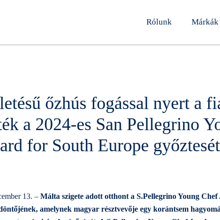
Rólunk
Márkák
etésű őzhús fogással nyert a fia
ték a 2024-es San Pellegrino Y
ard for South Europe győztesé
cember 13. –
Málta szigete adott otthont a S.Pellegrino Young Che
s döntőjének, amelynek magyar résztvevője egy korántsem hagyomá