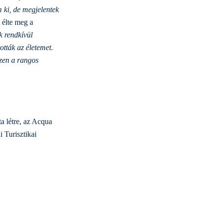
 ki, de megjelentek
 élte meg a
k rendkívül
ották az életemet.
ezen a rangos
a létre, az Acqua
 Turisztikai