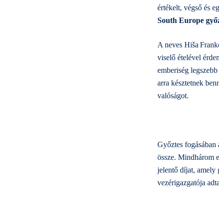
értékelt, végső és 
South Europe
győ
A neves Hiša Frank
viselő ételével érde
emberiség legszebb 
arra késztetnek ben
valóságot.
Győztes fogásában a
össze. Mindhárom el
jelentő díjat, amely
vezérigazgatója adta