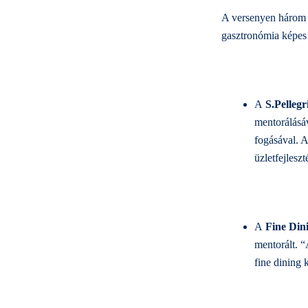
A versenyen három te
gasztronómia képes a
A
S.Pellegr
mentorálásáv
fogásával. A
üzletfejlesz
A
Fine Dini
mentorált. “
fine dining 