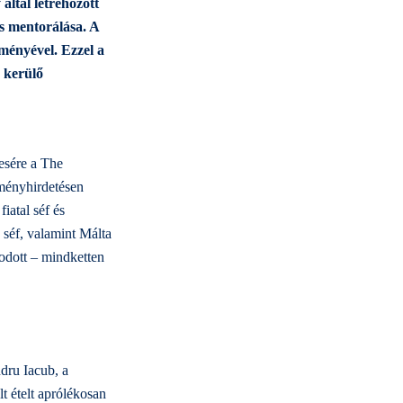
ltal létrehozott
és mentorálása. A
eményével. Ezzel a
e kerülő
esére a The
ményhirdetésen
iatal séf és
 séf, valamint Málta
odott – mindketten
dru Iacub, a
t ételt aprólékosan