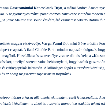
anna Gasztronómiai Kapcsolatok Díjat
, a máltai Andrea Amore nye
val. A hagyományos máltai paradicsomos hallevesbe vitt némi modern cs
„’Aljotta’ Maltese fish soup” ételéért járó elismerést Alberto Bafumitól v
ettetés magyar résztvevője,
Varga Fanni
több mint 6 éve erősíti a Fo
pest csapatát. A fiatal Chef de Partie minden nap azért dolgozik, hogy
ki magából. Hozzáállása és szenvedélye vezette döntős étele, a
„Kacsam
ásakor, amellyel szerette volna bebizonyítani, hogy hazánk gasztronóm
ás és csirkepaprikás hármasán. A különleges fogást a természetközeliség
s az eddig megszerzett tapasztalatai inspirálták.
özéppontjában a kacsa állt, amelynek minden részét felhasználtam. A k
alekvárt készítettem, a zúzát és a szívet a mangalica sonkába tekerd ro