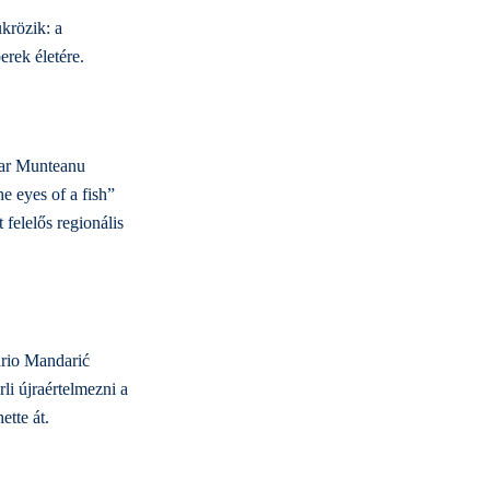
ükrözik: a
erek életére.
zar Munteanu
e eyes of a fish”
 felelős regionális
ario Mandarić
li újraértelmezni a
ette át.