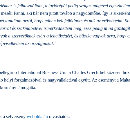
ékhez is felhasználtam, a tarlórépát pedig szagos mügével egészítettem
–
meséli Fanni, aki bár nem jutott tovább a nagydöntőbe, így is sikerként
t tanultam arról, hogy miben kell fejlődnöm és mik az erősségeim. So
entorral és szakmabelivel ismerkedhettem meg, ezek pedig mind gazdagít
yok a szervezőknek ezért a lehetőségért, és büszke vagyok arra, hogy 
épviselhettem az országunkat.”
llegrino International Business Unit a Charles Grech-hel közösen hozt
o helyi forgalmazóival és nagyvállalatával együtt. Az eseményt a Máltai
 kormány támogatta.
k a séfverseny
weboldalán
olvashatók.