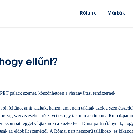
Rólunk
Márkák
 hogy eltűnt?
a PET-palack szemét, köszönhetően a visszaváltási rendszernek.
volt feltűnő, amit találtak, hanem amit nem találtak azok a szemétszedő
ország szervezésében részt vettek egy takarító akcióban a Római-parton
ri szombat reggel vágtak neki a közkedvelt Duna-parti sétánynak, hog
sák az eldobált szeméttől. A Római-part népszerű találkozó- és kikapcs