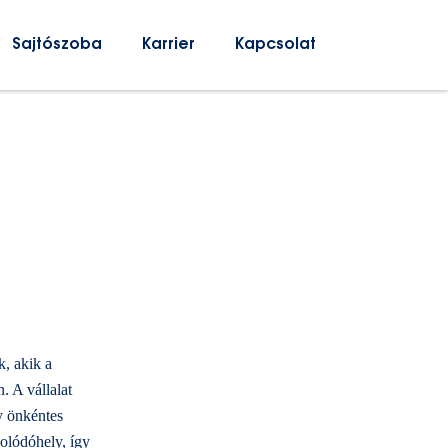
Sajtószoba
Karrier
Kapcsolat
k, akik a
. A vállalat
y önkéntes
olódóhely, így