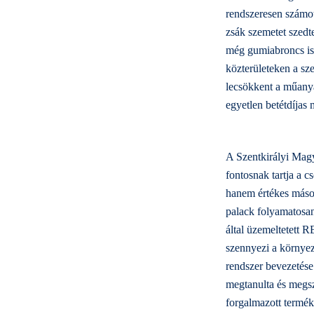
rendszeresen számot
zsák szemetet szedt
még gumiabroncs is 
közterületeken a sz
lecsökkent a műanya
egyetlen betétdíjas
A Szentkirályi Magy
fontosnak tartja a 
hanem értékes másod
palack folyamatosan
által üzemeltetett 
szennyezi a környez
rendszer bevezetése
megtanulta és megszo
forgalmazott termék