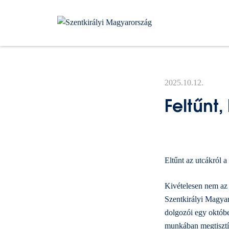
Kilépés
a
tartalomba
2025.10.12.
Feltűnt,
Eltűnt az utcákról 
Kivételesen nem az 
Szentkirályi Magyar
dolgozói egy októbe
munkában megtisztít