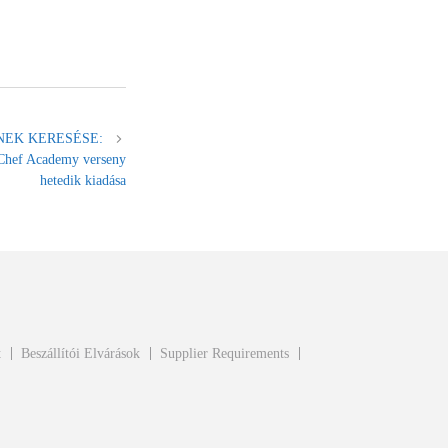
geiNEK KERESÉSE:
Chef Academy verseny
hetedik kiadása
t
Beszállítói Elvárások
Supplier Requirements