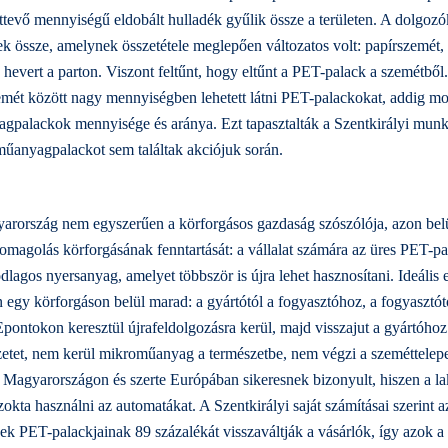
tevő mennyiségű eldobált hulladék gyűlik össze a területen. A dolgozók
ek össze, amelynek összetétele meglepően változatos volt: papírszemét,
hevert a parton. Viszont feltűnt, hogy eltűnt a PET-palack a szemétbő
emét között nagy mennyiségben lehetett látni PET-palackokat, addig mo
gpalackok mennyisége és aránya. Ezt tapasztalták a Szentkirályi munkat
 műanyagpalackot sem találtak akciójuk során.
arország nem egyszerűen a körforgásos gazdaság szószólója, azon belü
csomagolás körforgásának fenntartását: a vállalat számára az üres PET-p
lagos nyersanyag, amelyet többször is újra lehet hasznosítani. Ideális
 egy körforgáson belül marad: a gyártótól a fogyasztóhoz, a fogyasz
REpontokon keresztül újrafeldolgozásra kerül, majd visszajut a gyártóho
etet, nem kerül mikroműanyag a természetbe, nem végzi a szeméttelepe
 Magyarországon és szerte Európában sikeresnek bizonyult, hiszen a l
kta használni az automatákat. A Szentkirályi saját számításai szerint a
ek PET-palackjainak 89 százalékát visszaváltják a vásárlók, így azok a