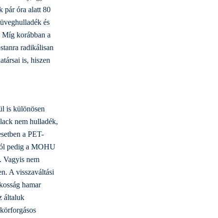
 pár óra alatt 80
 üveghulladék és
l. Míg korábban a
stanra radikálisan
ársai is, hiszen
l is különösen
alack nem hulladék,
 esetben a PET-
tótól pedig a MOHU
z. Vagyis nem
n. A visszaváltási
akosság hamar
z általuk
 körforgásos