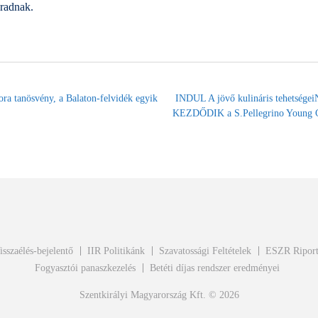
aradnak.
ra tanösvény, a Balaton-felvidék egyik
INDUL A jövő kulináris tehetsé
KEZDŐDIK a S.Pellegrino Young 
isszaélés-bejelentő
IIR Politikánk
Szavatossági Feltételek
ESZR Ripor
Fogyasztói panaszkezelés
Betéti díjas rendszer eredményei
Szentkirályi Magyarország Kft. © 2026