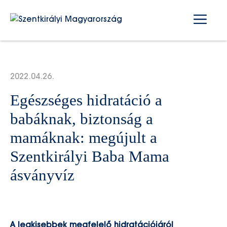
Kilépés
Me
a
tartalomba
2022.04.26.
Egészséges hidratáció a
babáknak, biztonság a
mamáknak: megújult a
Szentkirályi Baba Mama
ásványvíz
A legkisebbek megfelelő hidratációjáról