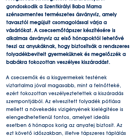
gondoskodik a Szentkirályi Baba Mama
szénsavmentes természetes ásványvíz, amely
tavasztól megújult csomagolással várja a
vásárlókat. A csecsemőtápszer készítésére is
alkalmas ásványvíz az első hónapoktól lehetővé
teszi az anyukáknak, hogy biztosítsák a rendszeres
folyadékbevitelt gyermeküknek és megelőzzék a
babákra fokozottan veszélyes kiszáradást.
A csecsemők és a kisgyermekek testének
víztartalma jóval magasabb, mint a felnőtteké,
ezért fokozottan veszélyeztetettek a kiszáradás
szempontjából. Az elveszített folyadék pótlása
mellett a növekedés vízigényének kielégítése is
elengedhetetlenül fontos, amelyet ideális
esetben 6 hónapos korig az anyatej biztosít. Az
ezt követő időszakban, illetve tápszeres táplálás