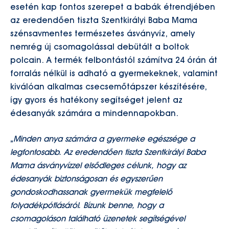
esetén kap fontos szerepet a babák étrendjében
az eredendően tiszta Szentkirályi Baba Mama
szénsavmentes természetes ásványvíz, amely
nemrég új csomagolással debütált a boltok
polcain. A termék felbontástól számítva 24 órán át
forralás nélkül is adható a gyermekeknek, valamint
kiválóan alkalmas csecsemőtápszer készítésére,
így gyors és hatékony segítséget jelent az
édesanyák számára a mindennapokban.
„
Minden anya számára a gyermeke egészsége a
legfontosabb. Az eredendően tiszta Szentkirályi Baba
Mama ásványvízzel elsődleges célunk, hogy az
édesanyák biztonságosan és egyszerűen
gondoskodhassanak gyermekük megfelelő
folyadékpótlásáról. Bízunk benne, hogy a
csomagoláson található üzenetek segítségével