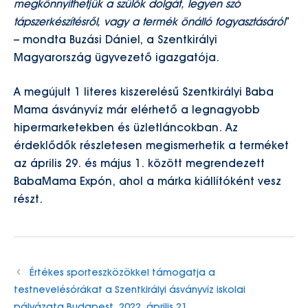
megkönnyíthetjük a szülők dolgát, legyen szó
tápszerkészítésről, vagy a termék önálló fogyasztásáról
”
– mondta Buzási Dániel, a Szentkirályi
Magyarország ügyvezető igazgatója.
A megújult 1 literes kiszerelésű Szentkirályi Baba
Mama ásványvíz már elérhető a legnagyobb
hipermarketekben és üzletláncokban. Az
érdeklődők részletesen megismerhetik a terméket
az április 29. és május 1. között megrendezett
BabaMama Expón, ahol a márka kiállítóként vesz
részt.
Értékes sporteszközökkel támogatja a
testnevelésórákat a Szentkirályi ásványvíz iskolai
pályázata Budapest, 2022. április 21.