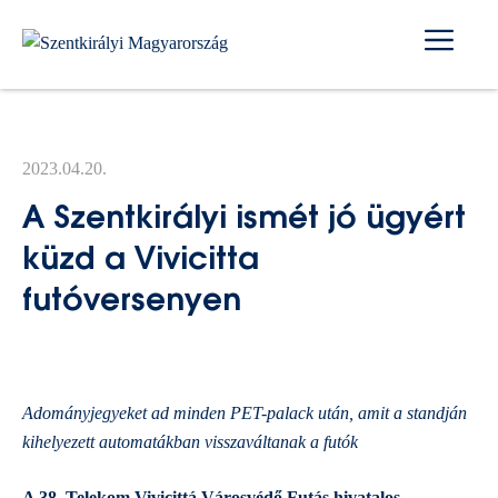
Kilépés
Me
a
tartalomba
2023.04.20.
A Szentkirályi ismét jó ügyért
küzd a Vivicitta
futóversenyen
Adományjegyeket ad minden PET-palack után, amit a standján
kihelyezett automatákban visszaváltanak a futók
A 38. Telekom Vivicittá Városvédő Futás hivatalos