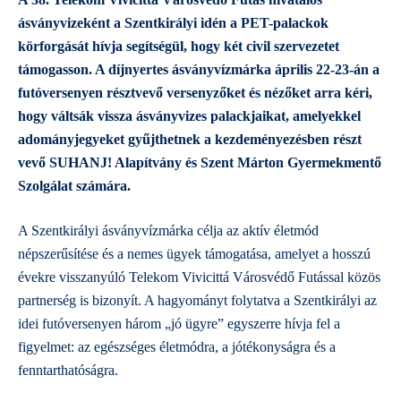
ásványvizeként a Szentkirályi idén a PET-palackok
körforgását hívja segítségül, hogy két civil szervezetet
támogasson. A díjnyertes ásványvízmárka április 22-23-án a
futóversenyen résztvevő versenyzőket és nézőket arra kéri,
hogy váltsák vissza ásványvizes palackjaikat, amelyekkel
adományjegyeket gyűjthetnek a kezdeményezésben részt
vevő SUHANJ! Alapítvány és Szent Márton Gyermekmentő
Szolgálat számára.
A Szentkirályi ásványvízmárka célja az aktív életmód
népszerűsítése és a nemes ügyek támogatása, amelyet a hosszú
évekre visszanyúló Telekom Vivicittá Városvédő Futással közös
partnerség is bizonyít. A hagyományt folytatva a Szentkirályi az
idei futóversenyen három „jó ügyre” egyszerre hívja fel a
figyelmet: az egészséges életmódra, a jótékonyságra és a
fenntarthatóságra.