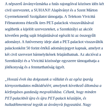
A népszerű ásványvízmárka a futás rajongóival közösen idén két
civil szervezetet, a SUHANJ! Alapítványt és a Szent Márton
Gyermekmentő Szolgálatot támogatja. A Telekom Vivicittá
Félmaratonra érkezők üres PET-palackok visszaváltásával
segíthetik a kijelölt szervezeteket, a Szentkirályi az akciót
követően pedig saját felajánlásával egészíti ki az összegyűlt
adományt. A futóverseny ideje alatt a PET-palackot visszaváltók
palackonként 50 forint értékű adományjegyet kapnak, amelyet a
két civil szervezet bármelyikének felajánlhatnak. Az akcióval a
Szentkirályi és a Vivicittá közössége egyszerre támogathatja a
jótékonyság és a fenntarthatóság ügyét.
„Hosszú évek óta dolgozunk a vállalat és az egész iparág
környezettudatos működéséért, amelynek következő állomása a
körforgásos gazdaság megvalósítása. Célunk, hogy minden
PET-palackból újra és újra PET-palack készüljön, és
hulladékmentessé tegyük az ásványvíz fogyasztást. Nagy